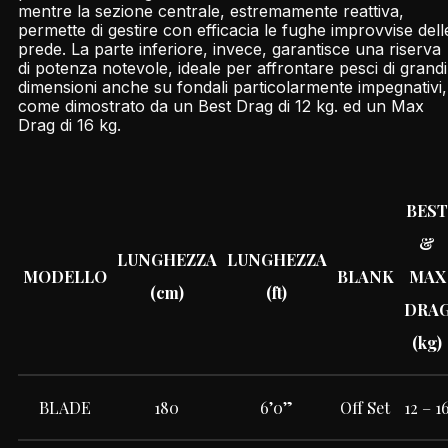
mentre la sezione centrale, estremamente reattiva,
permette di gestire con efficacia le fughe improvvise dell
prede. La parte inferiore, invece, garantisce una riserva
di potenza notevole, ideale per affrontare pesci di grandi
dimensioni anche su fondali particolarmente impegnativi,
come dimostrato da un Best Drag di 12 kg. ed un Max
Drag di 16 kg.
BES
&
LUNGHEZZA
LUNGHEZZA
MODELLO
BLANK
MAX
(cm)
(ft)
DRA
(kg)
BLADE
180
6’0”
Off Set
12 – 1