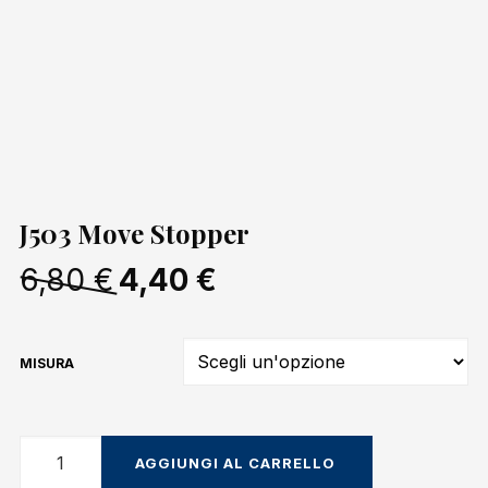
J503 Move Stopper
Il
Il
6,80
€
4,40
€
prezzo
prezzo
originale
attuale
era:
è:
6,80 €.
4,40 €.
MISURA
J503
AGGIUNGI AL CARRELLO
Move
Stopper