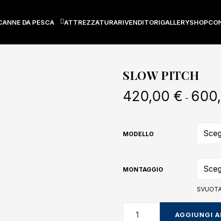
CANNE DA PESCA
ATTREZZATURA
RIVENDITORI
GALLERY
SHOP
CO
SLOW PITCH
420,00
€
600
-
MODELLO
MONTAGGIO
SVUOT
SLOW
AGGIUNGI A
PITCH