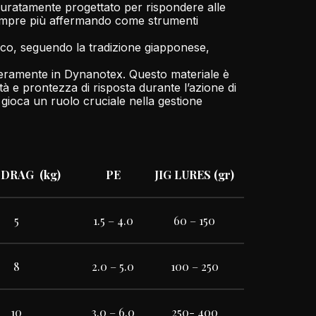
ccuratamente progettato per rispondere alle
o sempre più affermando come strumenti
anico, seguendo la tradizione giapponese,
 interamente in Dynanotex. Questo materiale è
ità e prontezza di risposta durante l’azione di
ma gioca un ruolo cruciale nella gestione
DRAG (kg)
PE
JIG LURES (gr)
5
1.5 – 4.0
60 – 150
8
2.0 – 5.0
100 – 250
10
3.0 – 6.0
250- 400