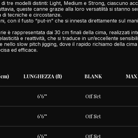
 di tre modelli distinti: Light, Medium e Strong, ciascuno a
Tuttavia, queste canne grazie alla loro versatilità si stann
à di tecniche e circostanze.
oni, con il fusto “put-in” che si innesta direttamente sul m
serie è rappresentata dai 30 cm finali della cima, realizzati
asticità e reattività, che si traduce in un’eccellente sensibil
ale nello slow pitch jigging, dove il rapido richiamo della ci
cisa ed efficace.
cm)
LUNGHEZZA (ft)
BLANK
MAX 
6’6”
Off Set
6’6”
Off Set
6’6”
Off Set