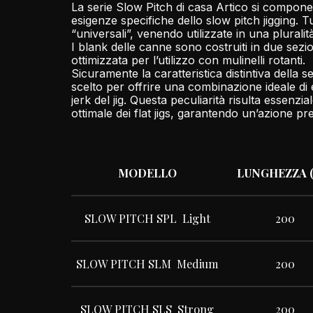
La serie Slow Pitch di casa Artico si compone
esigenze specifiche dello slow pitch jigging. 
“universali”, venendo utilizzate in una pluralit
I blank delle canne sono costruiti in due sezi
ottimizzata per l’utilizzo con mulinelli rotanti.
Sicuramente la caratteristica distintiva della 
scelto per offrire una combinazione ideale di el
jerk del jig. Questa peculiarità risulta essenzi
ottimale dei flat jigs, garantendo un’azione pre
MODELLO
LUNGHEZZA (
SLOW PITCH SPL Light
200
SLOW PITCH SLM Medium
200
SLOW PITCH SLS Strong
200