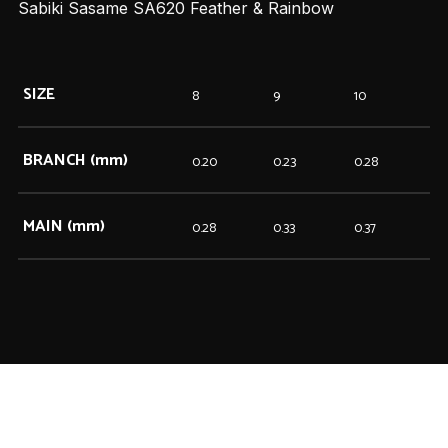
Sabiki Sasame SA620 Feather & Rainbow
SIZE
8
9
10
BRANCH (mm)
0.20
0.23
0.28
MAIN (mm)
0.28
0.33
0.37