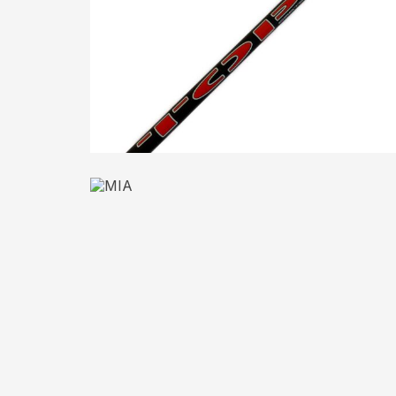
TOP ORATA
Boat Fishing
MIA Evoluzione
Boat Fishing