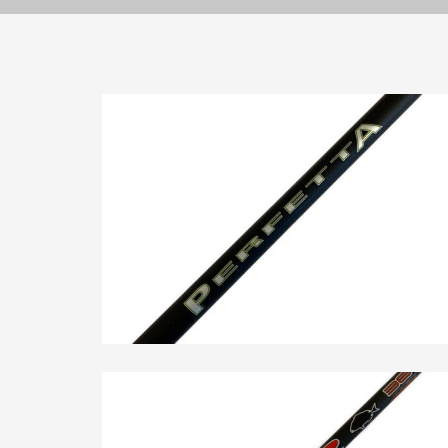
PERFETTA Azione 3
Boat Fishing